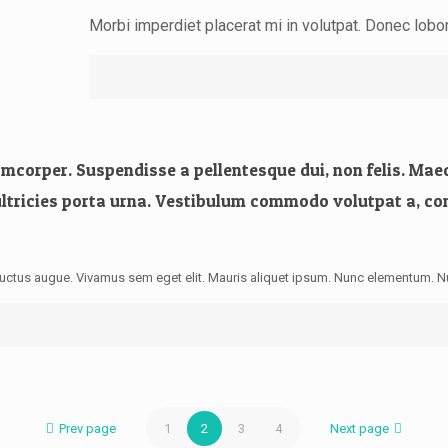
Morbi imperdiet placerat mi in volutpat. Donec lobort
mcorper. Suspendisse a pellentesque dui, non felis. Mae
a, ultricies porta urna. Vestibulum commodo volutpat a, c
luctus augue. Vivamus sem eget elit. Mauris aliquet ipsum. Nunc elementum. 
Prev page
1
2
3
4
Next page