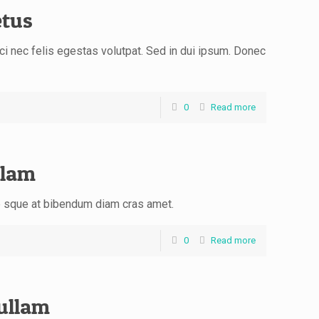
etus
ci nec felis egestas volutpat. Sed in dui ipsum. Donec
0
Read more
llam
e sque at bibendum diam cras amet.
0
Read more
ullam